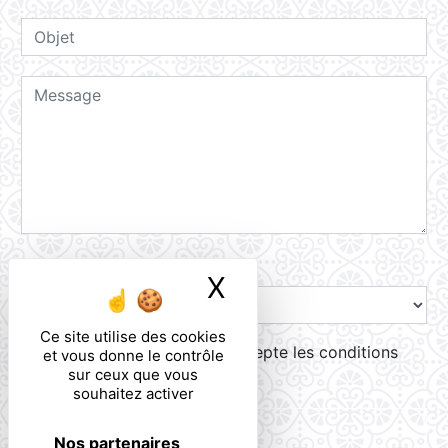
Combien font trois plus trois
X
Masquer le ban
Ce site utilise des cookies
En cochant cette case, j'accepte les conditions
et vous donne le contrôle
sur ceux que vous
particulières ci-dessous **
souhaitez activer
ENVOYER
Nos partenaires