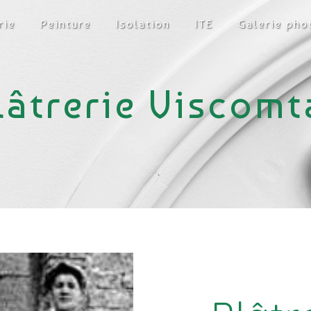
rie
Peinture
Isolation
ITE
Galerie pho
lâtrerie Viscomt