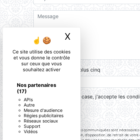
X
Masquer le ban
Ce site utilise des cookies
et vous donne le contrôle
sur ceux que vous
Combien font cinq plus cinq
souhaitez activer
Nos partenaires
(17)
En cochant cette case, j'accepte les condi
APIs
Autre
Mesure d'audience
Régies publicitaires
Réseaux sociaux
Support
** Les données personnelles communiquées sont nécessaires aux 
Vidéos
de portabilité, de limitation, d’opposition, de retrait de vo
données post-mortem. Vous pouvez exercer ces droits par voi