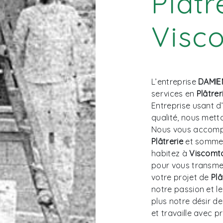
Plâtr
Visc
L’entreprise
DAMI
services en
Plâtrer
Entreprise usant d
qualité, nous mett
Nous vous accompa
Plâtrerie
et sommes 
habitez à
Viscomt
pour vous transme
votre projet de
Plâ
notre passion et l
plus notre désir de
et travaille avec p