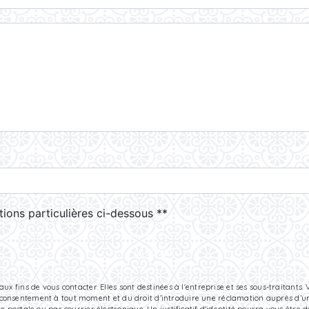
deau des cookies
tions particulières ci-dessous **
ENVOYER
fins de vous contacter. Elles sont destinées à l'entreprise et ses sous-traitants. V
tre consentement à tout moment et du droit d’introduire une réclamation auprès d’une
e postale ou par courrier électronique. Un justificatif d'identité pourra vous êt