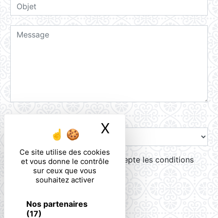
Combien font un plus zero
X
Masquer le ban
Ce site utilise des cookies
En cochant cette case, j'accepte les conditions
et vous donne le contrôle
sur ceux que vous
particulières ci-dessous **
souhaitez activer
ENVOYER
Nos partenaires
(17)